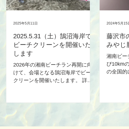
2025年5月11日
2024年5月15
2025.5.31（土）鵠沼海岸で
藤沢市
ビーチクリーンを開催いた
みやじ
します
湘南ビーチ
び10k
2026年の湘南ビーチラン再開に向
の全国的
けて、会場となる鵠沼海岸でビーチ
みやじ豚
クリーンを開催いたします。 詳
☆ 代表
細・お申し込みは こちらのページ
は、著書
をご覧ください。
売る』の
メディア
DIAMOND