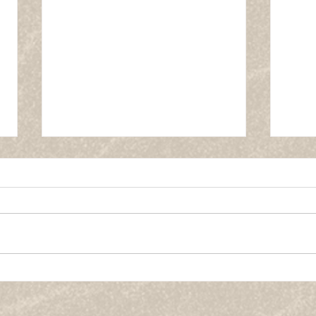
藤沢市のブランド豚・湘南み
ティ
やじ豚
南ビ
ーポ