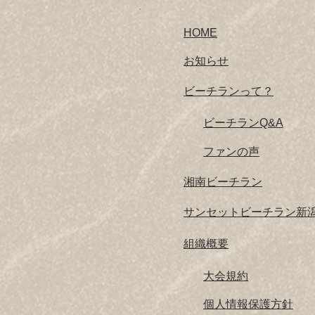
HOME
お知らせ
ビーチランって？
ビーチランQ&A
ファンの声
湘南ビーチラン
サンセットビーチラン新
組織概要
大会規約
個人情報保護方針