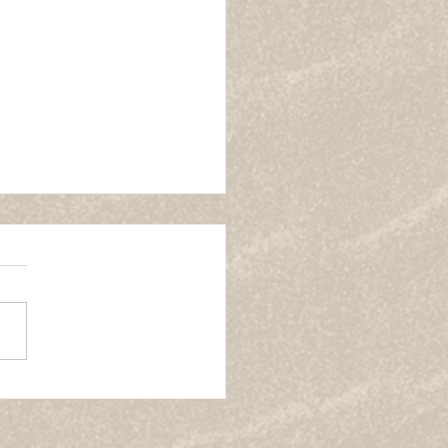
ラノサウルスレース x 湘
ーチラン 開催記念特別ク
ン